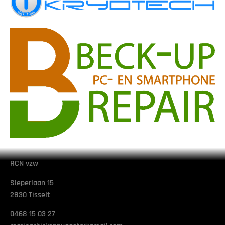
RCN vzw
Sleperlaan 15
2830 Tisselt
0468 15 03 27